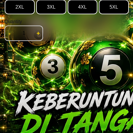
2XL
3XL
4XL
5XL
Quantity
-
+